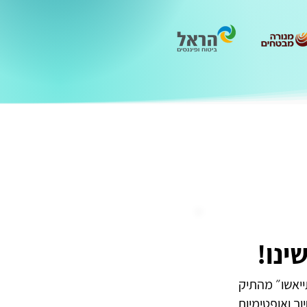
ינו!
ייאשו״ מהתיק
ך ואופטימיות